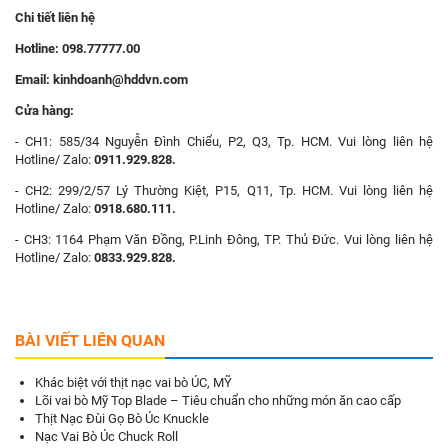
Chi tiết liên hệ
Hotline:
098.77777.00
Email:
kinhdoanh@hddvn.com
Cửa hàng:
- CH1: 585/34 Nguyễn Đình Chiểu, P2, Q3, Tp. HCM. Vui lòng liên hệ
Hotline/ Zalo:
0911.929.828.
- CH2: 299/2/57 Lý Thường Kiệt, P15, Q11, Tp. HCM. Vui lòng liên hệ
Hotline/ Zalo:
0918.680.111.
- CH3:
1164 Phạm Văn Đồng, P.Linh Đông, TP. Thủ Đức. Vui lòng liên hệ
Hotline/ Zalo:
0833.929.828.
BÀI VIẾT LIÊN QUAN
Khác biệt với thịt nạc vai bò ÚC, MỸ
Lõi vai bò Mỹ Top Blade – Tiêu chuẩn cho những món ăn cao cấp
Thịt Nạc Đùi Gọ Bò Úc Knuckle
Nạc Vai Bò Úc Chuck Roll