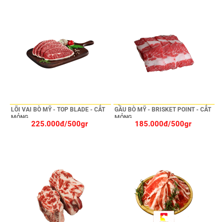
LÕI VAI BÒ MỸ - TOP BLADE - CẮT
GẦU BÒ MỸ - BRISKET POINT - CẮT
MỎNG
MỎNG
225.000đ/500gr
185.000đ/500gr