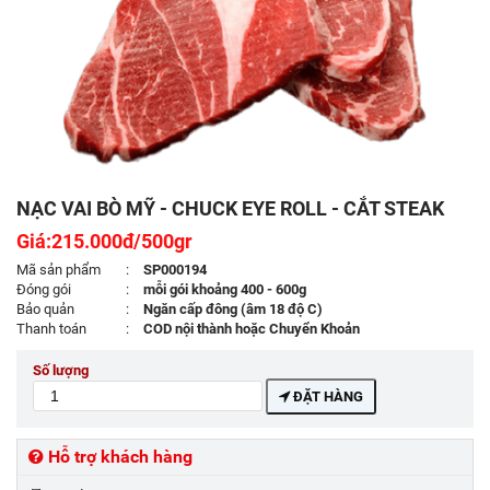
NẠC VAI BÒ MỸ - CHUCK EYE ROLL - CẮT STEAK
Giá:215.000đ/500gr
Mã sản phẩm
:
SP000194
Đóng gói
:
mỗi gói khoảng 400 - 600g
Bảo quản
:
Ngăn cấp đông (âm 18 độ C)
Thanh toán
:
COD nội thành hoặc Chuyển Khoản
Số lượng
ĐẶT HÀNG
Hỗ trợ khách hàng