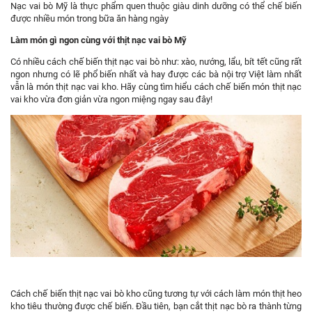
Nạc vai bò Mỹ là thực phẩm quen thuộc giàu dinh dưỡng có thể chế biến
được nhiều món trong bữa ăn hàng ngày
Làm món gì ngon cùng với thịt nạc vai bò Mỹ
Có nhiều cách chế biến thịt nạc vai bò như: xào, nướng, lẩu, bít tết cũng rất
ngon nhưng có lẽ phổ biến nhất và hay được các bà nội trợ Việt làm nhất
vẫn là món thịt nạc vai kho. Hãy cùng tìm hiểu cách chế biến món thịt nạc
vai kho vừa đơn giản vừa ngon miệng ngay sau đây!
Cách chế biến thịt nạc vai bò kho cũng tương tự với cách làm món thịt heo
kho tiêu thường được chế biến. Đầu tiên, bạn cắt thịt nạc bò ra thành từng