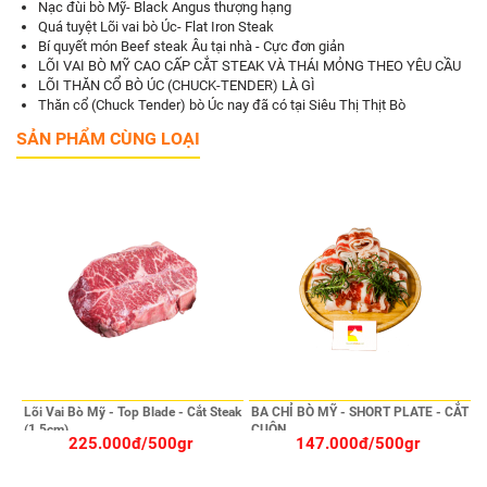
Nạc đùi bò Mỹ- Black Angus thượng hạng
Quá tuyệt Lõi vai bò Úc- Flat Iron Steak
Bí quyết món Beef steak Âu tại nhà - Cực đơn giản
LÕI VAI BÒ MỸ CAO CẤP CẮT STEAK VÀ THÁI MỎNG THEO YÊU CẦU
LÕI THĂN CỔ BÒ ÚC (CHUCK-TENDER) LÀ GÌ
Thăn cổ (Chuck Tender) bò Úc nay đã có tại Siêu Thị Thịt Bò
SẢN PHẨM CÙNG LOẠI
Lõi Vai Bò Mỹ - Top Blade - Cắt Steak
BA CHỈ BÒ MỸ - SHORT PLATE - CẮT
(1,5cm)
CUỘN
225.000đ/500gr
147.000đ/500gr