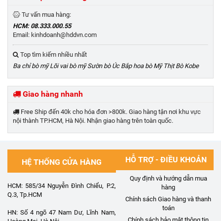
Tư vấn mua hàng:
HCM: 08.333.000.55
Email: kinhdoanh@hddvn.com
Top tìm kiếm nhiều nhất
Ba chỉ bò mỹ
Lõi vai bò mỹ
Sườn bò Úc
Bắp hoa bò Mỹ
Thịt Bò Kobe
Giao hàng nhanh
Free Ship đến 40k cho hóa đơn >800k. Giao hàng tận nơi khu vực
nội thành TP.HCM, Hà Nội. Nhận giao hàng trên toàn quốc.
HỖ TRỢ - ĐIỀU KHOẢN
HỆ THỐNG CỬA HÀNG
Quy định và hướng dẫn mua
HCM: 585/34 Nguyễn Đình Chiểu, P.2,
hàng
Q.3, Tp.HCM
Chính sách Giao hàng và thanh
toán
HN: Số 4 ngõ 47 Nam Dư, Lĩnh Nam,
Chính sách bảo mật thông tin