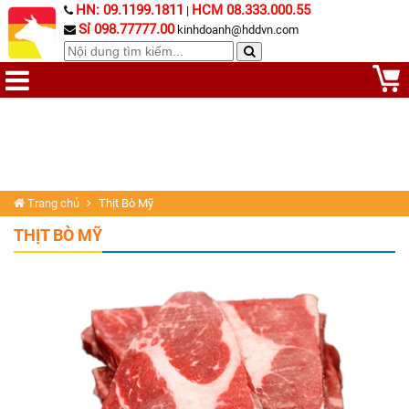
HN: 09.1199.1811
HCM 08.333.000.55
|
Sỉ 098.77777.00
kinhdoanh@hddvn.com
Trang chủ
Thịt Bò Mỹ
THỊT BÒ MỸ