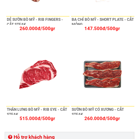
DẺ SƯỜN BÒ MỸ - RIB FINGERS -
BA CHỈ BÒ MỸ - SHORT PLATE - CẮT
CẮT STEAK
MỎNG
260.000đ/500gr
147.500đ/500gr
THĂN LƯNG BÒ MỸ - RIB EYE - CẮT
SƯỜN BÒ MỸ CÓ XƯƠNG - CẮT
STEAK
STEAK
515.000đ/500gr
260.000đ/500gr
Hỗ trợ khách hàng