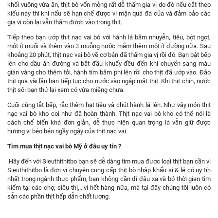
khối vuông vừa ăn, thịt bò vốn mỏng rất dễ thấm gia vị do đó nếu cắt theo
kiểu này thì khi nấu sẽ hạn chế được vị mặn quá đà của và đảm bảo các
gia vị còn lại vẫn thấm được vào trong thịt.
Tiếp theo bạn ướp thịt nạc vai bò với hành lá băm nhuyễn, tiêu, bột ngọt,
một ít muối và thêm vào 3 muỗng nước mắm thêm một ít đường nữa. Sau
khoảng 20 phút, thịt nạc vai bò về cơ bản đã thấm gia vị rồi đó. Bạn bật bếp
lên cho dầu ăn đường và bắt đầu khuấy đều đến khi chuyển sang màu
gián vàng cho thêm tỏi, hành tím băm phi lên rồi cho thịt đã ướp vào. Đảo
thịt qua vài lần bạn tiếp tục cho nước vào ngập mặt thịt. Khi thịt chín, nước
thịt sôi bạn thử lại xem có vừa miệng chưa.
Cuối cùng tắt bếp, rắc thêm hạt tiêu và chút hành lá lên. Như vậy món thịt
nạc vai bò kho coi như đã hoàn thành. Thịt nạc vai bò kho có thể nói là
cách chế biến khá đơn giản, dễ thực hiện quan trọng là vẫn giữ được
hương vị béo béo ngầy ngậy của thịt nạc vai.
Tìm mua thịt nạc vai bò Mỹ ở đâu uy tín ?
Hãy đến với
Sieuthithitbo
bạn sẽ dễ dàng tìm mua được loại thịt bạn cần vì
Sieuthithitbo là đơn vị chuyên cung cấp thịt bò nhập khẩu sỉ & lẻ có uy tín
nhất trong ngành thực phẩm, bạn không cần đi đâu xa và bỏ thời gian tìm
kiếm tại các chợ, siêu thị,...vì hết hàng nữa, mà tại đây chúng tôi luôn có
sẵn các phần thịt hấp dẫn chất lượng.