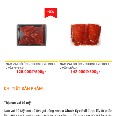
-5%
NẠC VAI BÒ ÚC - CHUCK EYE ROLL
NẠC VAI BÒ ÚC - CHUCK EYE ROLL
- CẮT STEAK
- CẮT MỎNG
125.000đ/500gr
142.000đ/500gr
CHI TIẾT SẢN PHẨM
Thịt nạc vai bò mỹ
Nạc vai Bò Mỹ còn có tên gọi tiếng Anh là
Chuck Eye Roll
được lấy từ phần
thịt liền kề với xương vai, nách và phía chân trước của con bò Mỹ, là phần