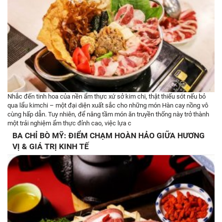
Nhắc đến tinh hoa của nền ẩm thực xứ sở kim chi, thật thiếu sót nếu bỏ
qua lẩu kimchi – một đại diện xuất sắc cho những món Hàn cay nồng vô
cùng hấp dẫn. Tuy nhiên, để nâng tầm món ăn truyền thống này trở thành
một trải nghiệm ẩm thực đỉnh cao, việc lựa c
BA CHỈ BÒ MỸ: ĐIỂM CHẠM HOÀN HẢO GIỮA HƯƠNG
VỊ & GIÁ TRỊ KINH TẾ