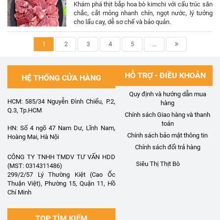
Khám phá thịt bắp hoa bò kimchi với cấu trúc săn
chắc, cắt mỏng nhanh chín, ngọt nước, lý tưởng
cho lẩu cay, dễ sơ chế và bảo quản.
1
2
3
4
5
...
HỖ TRỢ - ĐIỀU KHOẢN
HỆ THỐNG CỬA HÀNG
Quy định và hướng dẫn mua
HCM: 585/34 Nguyễn Đình Chiểu, P.2,
hàng
Q.3, Tp.HCM
Chính sách Giao hàng và thanh
toán
HN: Số 4 ngõ 47 Nam Dư, Lĩnh Nam,
Chính sách bảo mật thông tin
Hoàng Mai, Hà Nội
Chính sách đổi trả hàng
CÔNG TY TNHH TMDV TƯ VẤN HDD
Siêu Thị Thịt Bò
(MST: 0314311486)
299/2/57 Lý Thường Kiệt (Cao Ốc
Thuận Việt), Phường 15, Quận 11, Hồ
Chí Minh
TOP TÌM KIẾM