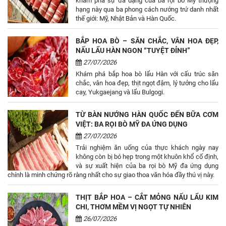
khám phá sự đa dạng của ba rọi bò Mỹ thượng
hạng này qua ba phong cách nướng trứ danh nhất
thế giới: Mỹ, Nhật Bản và Hàn Quốc.
BẮP HOA BÒ – SĂN CHẮC, VÂN HOA ĐẸP,
NẤU LẨU HÀN NGON “TUYỆT ĐỈNH”
27/07/2026
Khám phá bắp hoa bò lẩu Hàn với cấu trúc săn
chắc, vân hoa đẹp, thịt ngọt đậm, lý tưởng cho lẩu
cay, Yukgaejang và lẩu Bulgogi.
TỪ BÀN NƯỚNG HÀN QUỐC ĐẾN BỮA CƠM
VIỆT: BA RỌI BÒ MỸ ĐA ỨNG DỤNG
27/07/2026
Trải nghiệm ăn uống của thực khách ngày nay
không còn bị bó hẹp trong một khuôn khổ cố định,
và sự xuất hiện của ba rọi bò Mỹ đa ứng dụng
chính là minh chứng rõ ràng nhất cho sự giao thoa văn hóa đầy thú vị này.
THỊT BẮP HOA – CẮT MỎNG NẤU LẨU KIM
CHI, THƠM MỀM VỊ NGỌT TỰ NHIÊN
26/07/2026