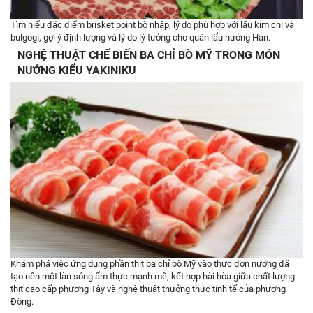
Tìm hiểu đặc điểm brisket point bò nhập, lý do phù hợp với lẩu kim chi và
bulgogi, gợi ý định lượng và lý do lý tưởng cho quán lẩu nướng Hàn.
NGHỆ THUẬT CHẾ BIẾN BA CHỈ BÒ MỸ TRONG MÓN
NƯỚNG KIỂU YAKINIKU
Khám phá việc ứng dụng phần thịt ba chỉ bò Mỹ vào thực đơn nướng đã
tạo nên một làn sóng ẩm thực mạnh mẽ, kết hợp hài hòa giữa chất lượng
thịt cao cấp phương Tây và nghệ thuật thưởng thức tinh tế của phương
Đông.