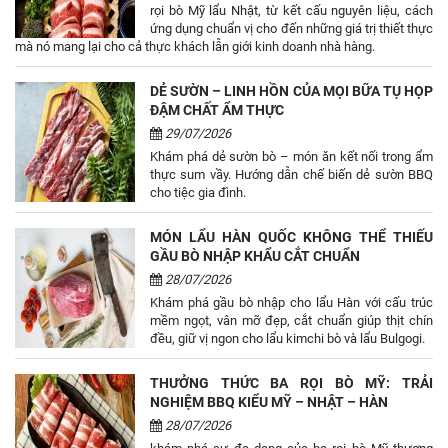
rọi bò Mỹ lẩu Nhật, từ kết cấu nguyên liệu, cách
ứng dụng chuẩn vị cho đến những giá trị thiết thực
mà nó mang lại cho cả thực khách lẫn giới kinh doanh nhà hàng.
DẺ SƯỜN – LINH HỒN CỦA MỌI BỮA TỤ HỌP
ĐẬM CHẤT ẨM THỰC
29/07/2026
Khám phá dẻ sườn bò – món ăn kết nối trong ẩm
thực sum vầy. Hướng dẫn chế biến dẻ sườn BBQ
cho tiệc gia đình.
MÓN LẨU HÀN QUỐC KHÔNG THỂ THIẾU
GẦU BÒ NHẬP KHẨU CẮT CHUẨN
28/07/2026
Khám phá gầu bò nhập cho lẩu Hàn với cấu trúc
mềm ngọt, vân mỡ đẹp, cắt chuẩn giúp thịt chín
đều, giữ vị ngon cho lẩu kimchi bò và lẩu Bulgogi.
THƯỞNG THỨC BA RỌI BÒ MỸ: TRẢI
NGHIỆM BBQ KIỂU MỸ – NHẬT – HÀN
28/07/2026