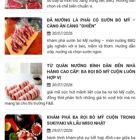
do đây là món thịt vàng trong tiệc BBQ. Hướng dẫn
chọn và chế biến chuẩn vị.
ĐÃ NƯỚNG LÀ PHẢI CÓ SƯỜN BÒ MỸ –
CÀNG ĂN CÀNG “GHIỀN”
30/07/2026
Khám phá sườn bò Mỹ nướng – món nướng BBQ
gây nghiện với vị béo, mềm và thơm. Hướng dẫn
ướp, nướng và chọn sườn ngon.
TỪ QUÁN NƯỚNG BÌNH DÂN ĐẾN NHÀ
HÀNG CAO CẤP: BA RỌI BÒ MỸ CUỘN LUÔN
HỢP VỊ
30/07/2026
giải mã sức hút mãnh liệt của ba rọi bò Mỹ cuộn,
đồng thời phân tích những giá trị vượt trội mà nó
mang lại cho thị trường F&B.
KHÁM PHÁ BA RỌI BÒ MỸ CUỘN TRONG
SUKIYAKI VÀ LẨU MISO NHẬT
29/07/2026
hành trình khám phá sự kết hợp đỉnh cao giữa ba