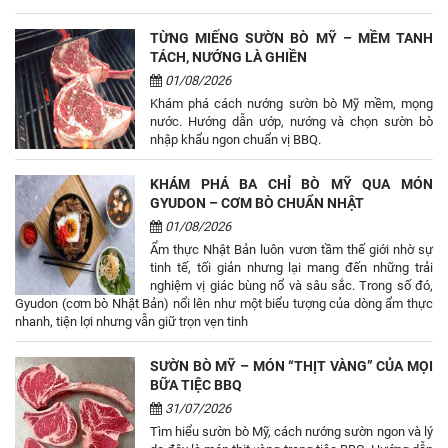
TỪNG MIẾNG SƯỜN BÒ MỸ – MỀM TANH
TÁCH, NƯỚNG LÀ GHIỀN
01/08/2026
Khám phá cách nướng sườn bò Mỹ mềm, mọng
nước. Hướng dẫn ướp, nướng và chọn sườn bò
nhập khẩu ngon chuẩn vị BBQ.
KHÁM PHÁ BA CHỈ BÒ MỸ QUA MÓN
GYUDON – CƠM BÒ CHUẨN NHẬT
01/08/2026
Ẩm thực Nhật Bản luôn vươn tầm thế giới nhờ sự
tinh tế, tối giản nhưng lại mang đến những trải
nghiệm vị giác bùng nổ và sâu sắc. Trong số đó,
Gyudon (cơm bò Nhật Bản) nổi lên như một biểu tượng của dòng ẩm thực
nhanh, tiện lợi nhưng vẫn giữ trọn vẹn tinh
SƯỜN BÒ MỸ – MÓN “THỊT VÀNG” CỦA MỌI
BỮA TIỆC BBQ
31/07/2026
Tìm hiểu sườn bò Mỹ, cách nướng sườn ngon và lý