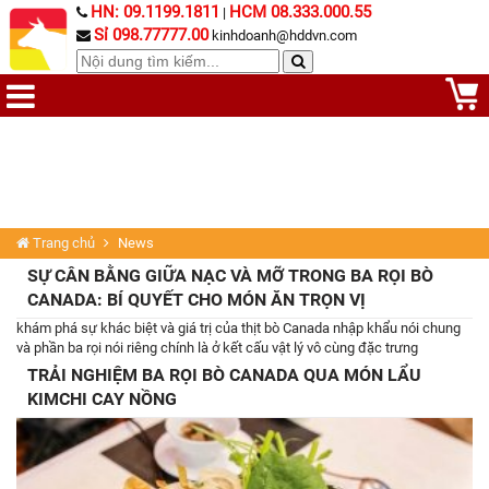
HN: 09.1199.1811
HCM 08.333.000.55
|
Sỉ 098.77777.00
kinhdoanh@hddvn.com
Trang chủ
News
SỰ CÂN BẰNG GIỮA NẠC VÀ MỠ TRONG BA RỌI BÒ
CANADA: BÍ QUYẾT CHO MÓN ĂN TRỌN VỊ
khám phá sự khác biệt và giá trị của thịt bò Canada nhập khẩu nói chung
và phần ba rọi nói riêng chính là ở kết cấu vật lý vô cùng đặc trưng
TRẢI NGHIỆM BA RỌI BÒ CANADA QUA MÓN LẨU
KIMCHI CAY NỒNG