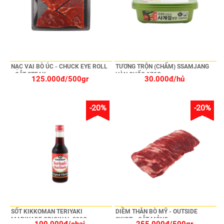
NẠC VAI BÒ ÚC - CHUCK EYE ROLL
TƯƠNG TRỘN (CHẤM) SSAMJANG
- CẮT STEAK
HÀN QUỐC 170G
125.000đ/500gr
30.000đ/hủ
-20%
-20%
SỐT KIKKOMAN TERIYAKI
DIỀM THĂN BÒ MỸ - OUTSIDE
MARINADE ORIGINAL 290G
SKIRT - CẮT MỎNG