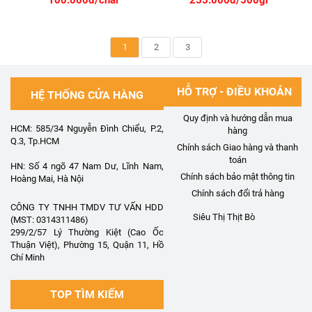
100.000đ/chai
255.000đ/500gr
1
2
3
HỖ TRỢ - ĐIỀU KHOẢN
HỆ THỐNG CỬA HÀNG
Quy định và hướng dẫn mua
HCM: 585/34 Nguyễn Đình Chiểu, P.2,
hàng
Q.3, Tp.HCM
Chính sách Giao hàng và thanh
toán
HN: Số 4 ngõ 47 Nam Dư, Lĩnh Nam,
Chính sách bảo mật thông tin
Hoàng Mai, Hà Nội
Chính sách đổi trả hàng
CÔNG TY TNHH TMDV TƯ VẤN HDD
Siêu Thị Thịt Bò
(MST: 0314311486)
299/2/57 Lý Thường Kiệt (Cao Ốc
Thuận Việt), Phường 15, Quận 11, Hồ
Chí Minh
TOP TÌM KIẾM