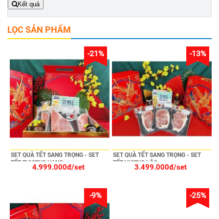
Kết quả
LỌC SẢN PHẨM
-21%
-13%
SET QUÀ TẾT SANG TRỌNG - SET
SET QUÀ TẾT SANG TRỌNG - SET
TẾT THƯỢNG HẠNG
TẾT VƯỢNG LỘC
4.999.000đ/set
3.499.000đ/set
-9%
-25%