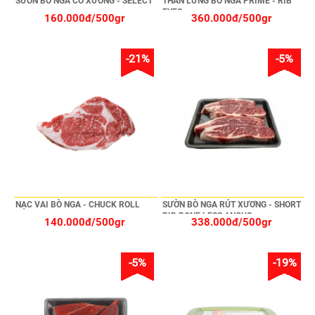
SƯỜN BÒ NGA CÓ XƯƠNG - SELECT
THĂN LƯNG BÒ NGA PRIME - RIB
EYES
160.000đ/500gr
360.000đ/500gr
-21%
-5%
NẠC VAI BÒ NGA - CHUCK ROLL
SƯỜN BÒ NGA RÚT XƯƠNG - SHORT
RIB BONE LESS ANGUS
140.000đ/500gr
338.000đ/500gr
-5%
-19%