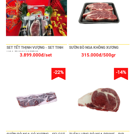
SET TẾT THỊNH VƯỢNG - SET TINH
SƯỜN BÒ NGA KHÔNG XƯƠNG
HOA THỊNH VƯỢNG
3.899.000đ/set
315.000đ/500gr
-22%
-14%