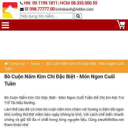
HN: 09.1199.1811
HCM 08.333.000.55
|
Sỉ 098.77777.00
kinhdoanh@hddvn.com
Trang chủ
News
Bò Cuộn Nấm Kim Chi Đặc Biệt - Món Ngon Cuối
Tuần
Bò Cuộn Nấm Kim Chi Đặc Biệt - Món Ngon Cuối
Tuần
Bò Cuộn Nấm Kim Chi Đặc Biệt - Món Ngon Cuối Tuần Để Chị Em Nội Trợ
Trổ Tài Nấu Nướng.
Làm thế nào đê có món bò cuộn nấm kim châm với hương vị đậm đà ngon
khó cưởng thớ thịt mềm béo ngậy không bị khô. Với cách chế biến nhanh
chóng và giữ tối đa vi chất trong từng nguyên liệu. Cùng
sieuthithitbo.net
tham khảo nhé