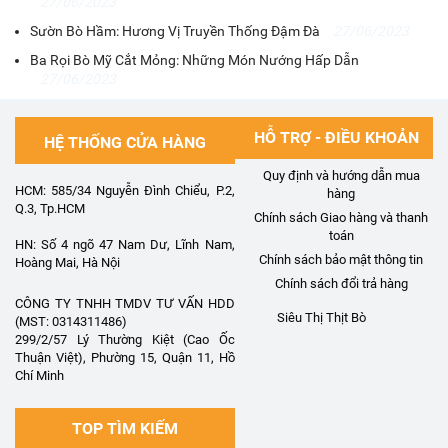
27/06/2023
Sườn Bò Hầm: Hương Vị Truyền Thống Đậm Đà
27/06/2023
Ba Rọi Bò Mỹ Cắt Mỏng: Những Món Nướng Hấp Dẫn
27/06/2023
HỖ TRỢ - ĐIỀU KHOẢN
HỆ THỐNG CỬA HÀNG
Quy định và hướng dẫn mua
HCM: 585/34 Nguyễn Đình Chiểu, P.2,
hàng
Q.3, Tp.HCM
Chính sách Giao hàng và thanh
toán
HN: Số 4 ngõ 47 Nam Dư, Lĩnh Nam,
Chính sách bảo mật thông tin
Hoàng Mai, Hà Nội
Chính sách đổi trả hàng
CÔNG TY TNHH TMDV TƯ VẤN HDD
Siêu Thị Thịt Bò
(MST: 0314311486)
299/2/57 Lý Thường Kiệt (Cao Ốc
Thuận Việt), Phường 15, Quận 11, Hồ
Chí Minh
TOP TÌM KIẾM